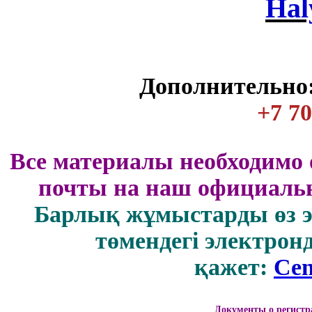
Нal
Дополнительно:
+7 70
Все материалы необходимо 
почты на наш официальн
Барлық жұмыстарды өз 
төмендегі электрон
қажет:
Cen
Документы о регистр