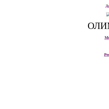
Д
ОЛИ
М
Ре