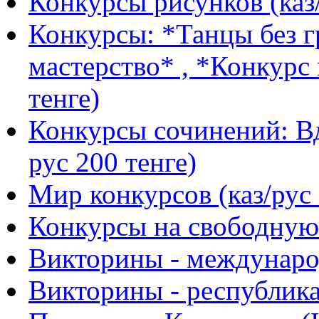
Конкурсы рисунков (каз/
Конкурсы: *Танцы без г
мастерство* , *Конкурс 
тенге)
Конкурсы сочинений: Вд
рус 200 тенге)
Мир конкурсов (каз/рус 
Конкурсы на свободную 
Викторины - международ
Викторины - республика