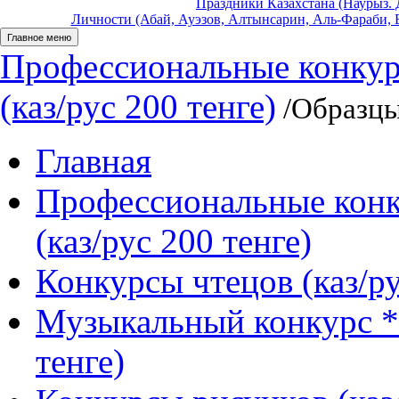
Праздники Казахстана (Наурыз. Д
Личности (Абай, Ауэзов, Алтынсарин, Аль-Фараби, Б
Главное меню
Профессиональные конкур
(каз/рус 200 тенге)
/Образцы
Главная
Профессиональные конк
(каз/рус 200 тенге)
Конкурсы чтецов (каз/ру
Музыкальный конкурс *
тенге)