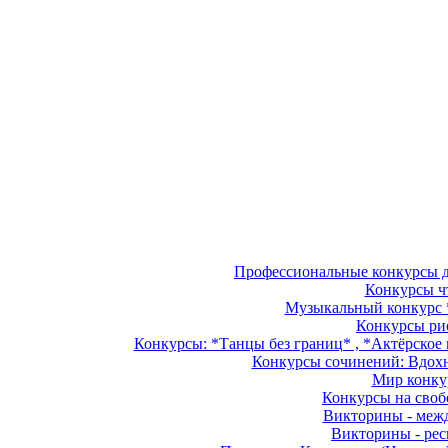
Профессиональные конкурсы дл
Конкурсы чт
Музыкальный конкурс *
Конкурсы рис
Конкурсы: *Танцы без границ* , *Актёрское м
Конкурсы сочинений: Вдохно
Мир конкур
Конкурсы на свобо
Викторины - межд
Викторины - рес