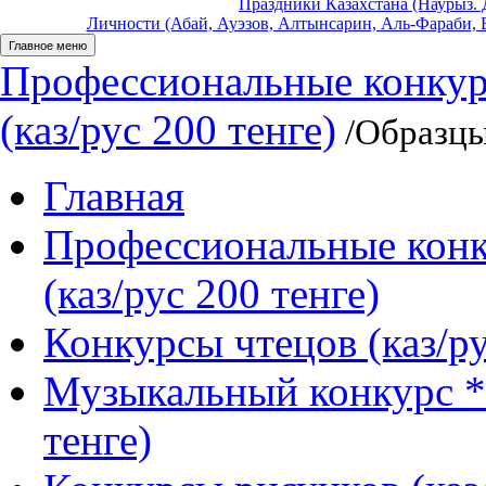
Праздники Казахстана (Наурыз. Д
Личности (Абай, Ауэзов, Алтынсарин, Аль-Фараби, Б
Главное меню
Профессиональные конкур
(каз/рус 200 тенге)
/Образцы
Главная
Профессиональные конк
(каз/рус 200 тенге)
Конкурсы чтецов (каз/ру
Музыкальный конкурс *
тенге)