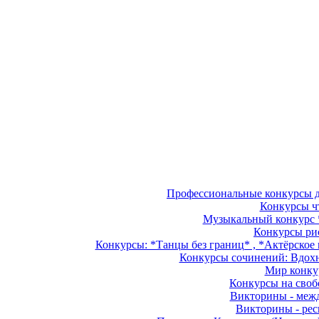
Профессиональные конкурсы дл
Конкурсы чт
Музыкальный конкурс *
Конкурсы рис
Конкурсы: *Танцы без границ* , *Актёрское м
Конкурсы сочинений: Вдохно
Мир конкур
Конкурсы на свобо
Викторины - межд
Викторины - рес