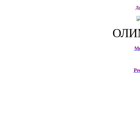
Д
ОЛИ
М
Ре