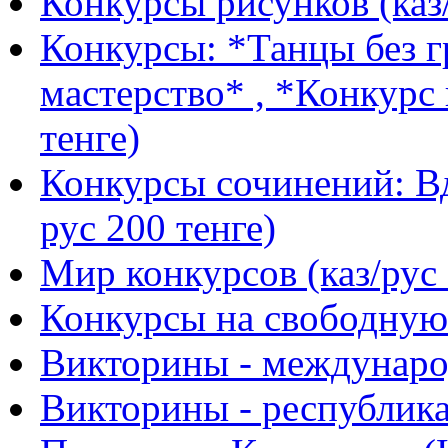
Конкурсы рисунков (каз/
Конкурсы: *Танцы без г
мастерство* , *Конкурс 
тенге)
Конкурсы сочинений: Вд
рус 200 тенге)
Мир конкурсов (каз/рус 
Конкурсы на свободную 
Викторины - международ
Викторины - республика