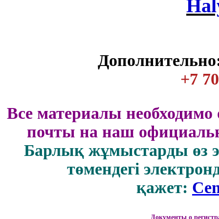
Нal
Дополнительно:
+7 70
Все материалы необходимо 
почты на наш официальн
Барлық жұмыстарды өз 
төмендегі электрон
қажет:
Cen
Документы о регистр