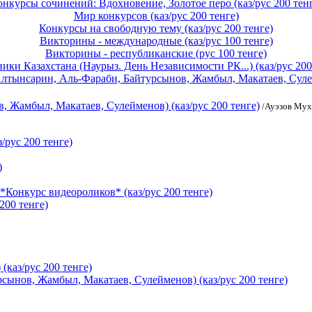
онкурсы сочинений: Вдохновение, Золотое перо (каз/рус 200 тенг
Мир конкурсов (каз/рус 200 тенге)
Конкурсы на свободную тему (каз/рус 200 тенге)
Викторины - международные (каз/рус 100 тенге)
Викторины - республиканские (рус 100 тенге)
ики Казахстана (Наурыз. День Независимости РК...) (каз/рус 200
Алтынсарин, Аль-Фараби, Байтурсынов, Жамбыл, Макатаев, Сулейм
 Жамбыл, Макатаев, Сулейменов) (каз/рус 200 тенге)
/Ауэзов Мух
/рус 200 тенге)
)
*Конкурс видеороликов* (каз/рус 200 тенге)
200 тенге)
(каз/рус 200 тенге)
сынов, Жамбыл, Макатаев, Сулейменов) (каз/рус 200 тенге)