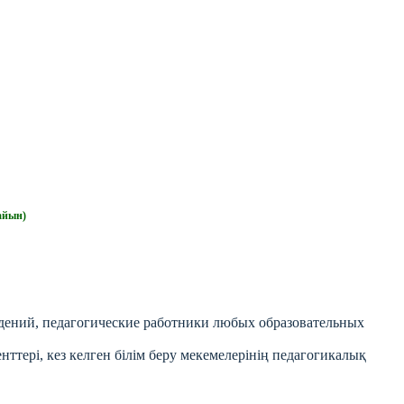
айын)
ждений, педагогические работники любых образовательных
ттері, кез келген білім беру мекемелерінің педагогикалық