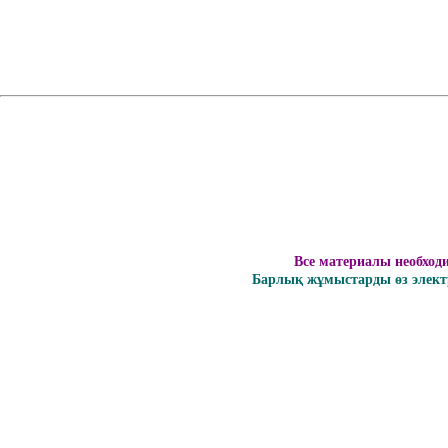
Все материалы необход
Барлық жұмыстарды өз электр