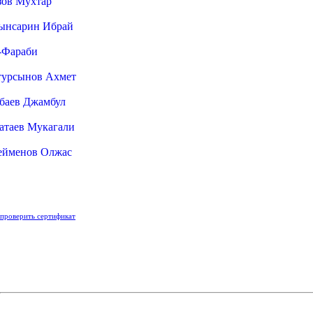
зов Мухтар
ынсарин Ибрай
-Фараби
турсынов Ахмет
баев Джамбул
атаев Мукагали
ейменов Олжас
проверить сертификат