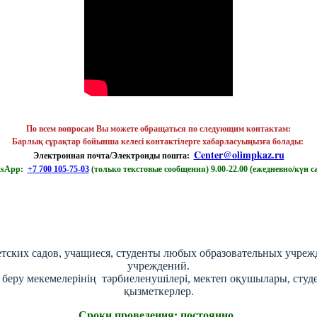
По всем вопросам Вы можете обращаться по следующим контактам:
Барлық сұрақтар бойынша келесі контактілерге хабарласуыңызға болады: ​
Center@olimpkaz.ru
Электронная почта/Электронды пошта:
tsApp:
+7 700 105-75-03
(только текстовые сообщения) 9.00-22.00 (ежедневно/күн с
детских садов, учащиеся, студенты любых образовательных учре
учреждений.
 беру мекемелерінің тәрбиеленушілері, мектеп оқушылары, студен
қызметкерлер.
Cроки проведения: постоянно.