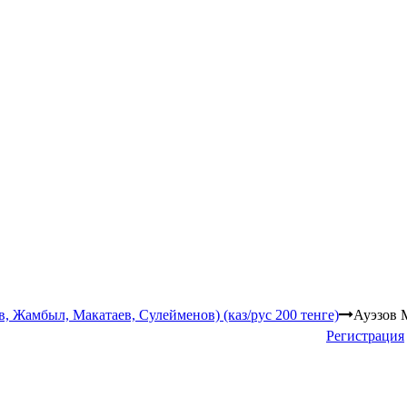
 Жамбыл, Макатаев, Сулейменов) (каз/рус 200 тенге)
Ауэзов 
Регистрация