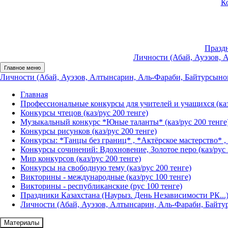
К
Праздн
Личности (Абай, Ауэзов, 
Главное меню
Личности (Абай, Ауэзов, Алтынсарин, Аль-Фараби, Байтурсынов,
Главная
Профессиональные конкурсы для учителей и учащихся (каз
Конкурсы чтецов (каз/рус 200 тенге)
Музыкальный конкурс *Юные таланты* (каз/рус 200 тенге
Конкурсы рисунков (каз/рус 200 тенге)
Конкурсы: *Танцы без границ* , *Актёрское мастерство* , 
Конкурсы сочинений: Вдохновение, Золотое перо (каз/рус 
Мир конкурсов (каз/рус 200 тенге)
Конкурсы на свободную тему (каз/рус 200 тенге)
Викторины - международные (каз/рус 100 тенге)
Викторины - республиканские (рус 100 тенге)
Праздники Казахстана (Наурыз. День Независимости РК...) 
Личности (Абай, Ауэзов, Алтынсарин, Аль-Фараби, Байтур
Материалы