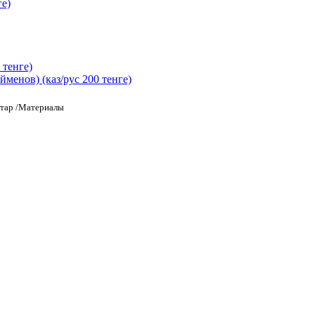
е)
 тенге)
енов) (каз/рус 200 тенге)
тар
/Материалы