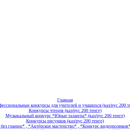
Главная
ессиональные конкурсы для учителей и учащихся (каз/рус 200 т
Конкурсы чтецов (каз/рус 200 тенге)
Музыкальный конкурс *Юные таланты* (каз/рус 200 тенге)
Конкурсы рисунков (каз/рус 200 тенге)
ез границ* , *Актёрское мастерство* , *Конкурс видеороликов* 