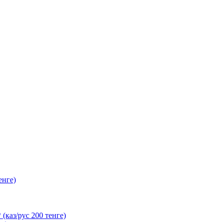
енге)
(каз/рус 200 тенге)