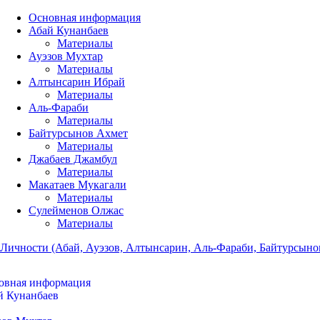
Основная информация
Абай Кунанбаев
Материалы
Ауэзов Мухтар
Материалы
Алтынсарин Ибрай
Материалы
Аль-Фараби
Материалы
Байтурсынов Ахмет
Материалы
Джабаев Джамбул
Материалы
Макатаев Мукагали
Материалы
Сулейменов Олжас
Материалы
Личности (Абай, Ауэзов, Алтынсарин, Аль-Фараби, Байтурсынов,
овная информация
й Кунанбаев