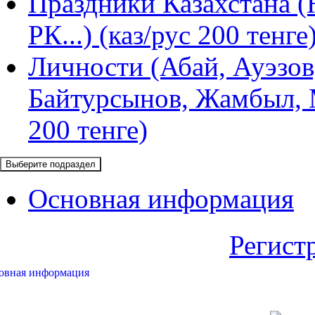
Праздники Казахстана (
РК...) (каз/рус 200 тенге
Личности (Абай, Ауэзов
Байтурсынов, Жамбыл, М
200 тенге)
Выберите подраздел
Основная информация
Регист
овная информация