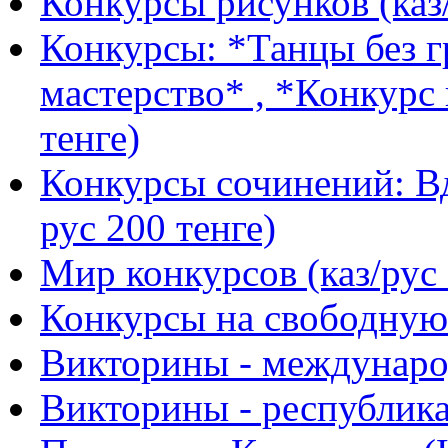
Конкурсы рисунков (каз/
Конкурсы: *Танцы без г
мастерство* , *Конкурс 
тенге)
Конкурсы сочинений: Вд
рус 200 тенге)
Мир конкурсов (каз/рус 
Конкурсы на свободную 
Викторины - международ
Викторины - республика