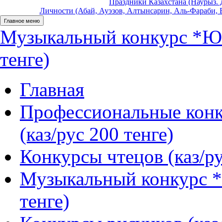
Праздники Казахстана (Наурыз. Д
Личности (Абай, Ауэзов, Алтынсарин, Аль-Фараби, Б
Главное меню
Музыкальный конкурс *Юн
тенге)
Главная
Профессиональные конк
(каз/рус 200 тенге)
Конкурсы чтецов (каз/ру
Музыкальный конкурс *
тенге)