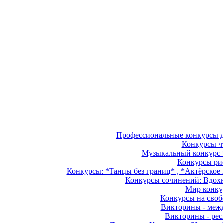
Профессиональные конкурсы дл
Конкурсы чт
Музыкальный конкурс *
Конкурсы рис
Конкурсы: *Танцы без границ* , *Актёрское м
Конкурсы сочинений: Вдохно
Мир конкур
Конкурсы на свобо
Викторины - межд
Викторины - рес