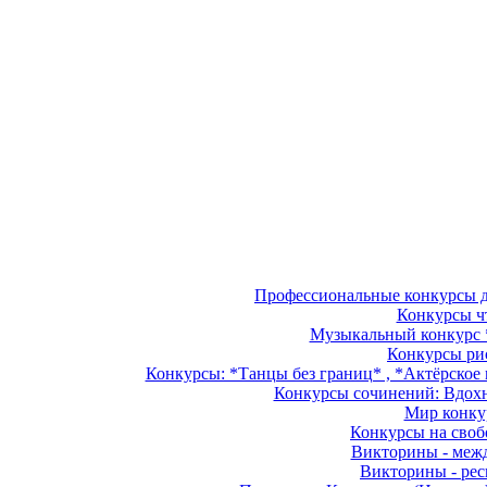
Профессиональные конкурсы дл
Конкурсы чт
Музыкальный конкурс *
Конкурсы рис
Конкурсы: *Танцы без границ* , *Актёрское м
Конкурсы сочинений: Вдохно
Мир конкур
Конкурсы на свобо
Викторины - межд
Викторины - рес