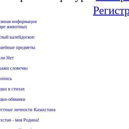
Регист
овная информация
ире животных
ёлый калейдоскоп
шебные предметы
или Нет
кажи словечко
опись
дки в стихах
адки-обманки
естные личности Казахстана
хстан - моя Родина!