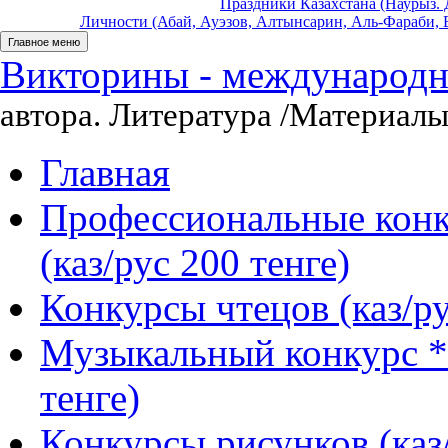
Праздники Казахстана (Наурыз. Д
Личности (Абай, Ауэзов, Алтынсарин, Аль-Фараби, Б
Главное меню
Викторины - международны
автора. Литература
/Материалы
Главная
Профессиональные конк
(каз/рус 200 тенге)
Конкурсы чтецов (каз/ру
Музыкальный конкурс *
тенге)
Конкурсы рисунков (каз/