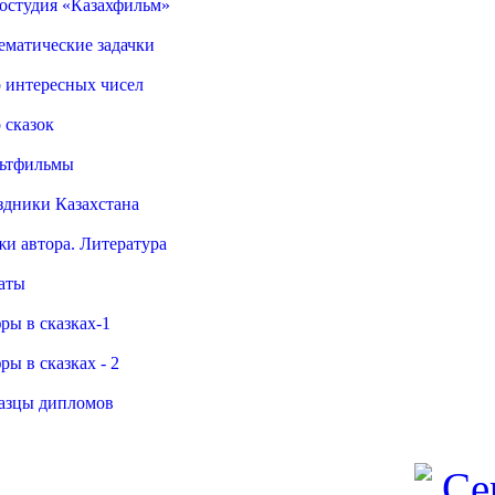
остудия «Казахфильм»
ематические задачки
 интересных чисел
 сказок
ьтфильмы
здники Казахстана
жи автора. Литература
аты
ры в сказках-1
ы в сказках - 2
азцы дипломов