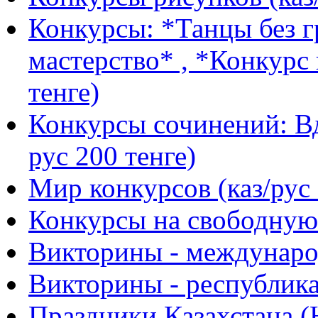
Конкурсы: *Танцы без г
мастерство* , *Конкурс 
тенге)
Конкурсы сочинений: Вд
рус 200 тенге)
Мир конкурсов (каз/рус 
Конкурсы на свободную 
Викторины - международ
Викторины - республика
Праздники Казахстана (